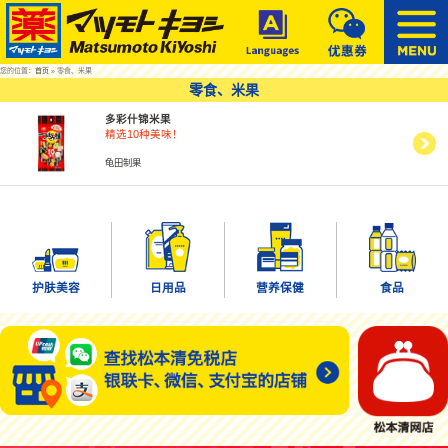
您的位置：
首页
» 零食、米果
零食、米果
多彩什锦米果
精选10种美味！
龟田制果
护肤美容
日用品
营养保健
食品