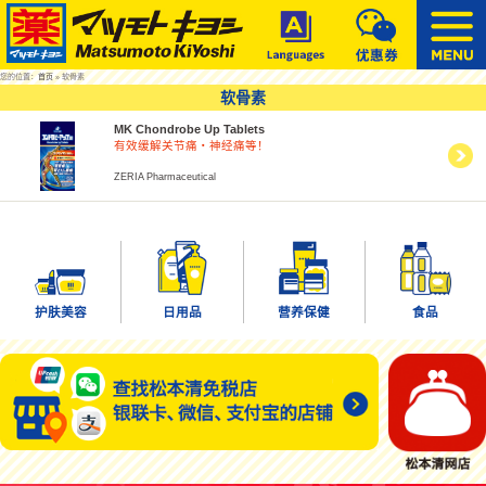
您的位置：
首页
» 软骨素
软骨素
MK Chondrobe Up Tablets
有效缓解关节痛・神经痛等！
ZERIA Pharmaceutical
护肤美容
日用品
营养保健
食品