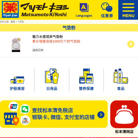
您的位置：
首页
» 气垫粉
气垫粉
魅力水感润采气垫粉
累计销量突破1000万个的气垫粉
谜尚日本
护肤美容
日用品
营养保健
食品