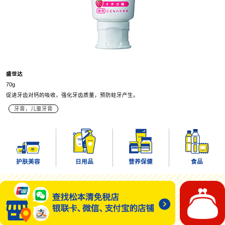
盛世达
70g
促进牙齿对钙的吸收，强化牙齿质量，预防蛀牙产生。
牙膏，儿童牙膏
护肤美容
日用品
营养保健
食品