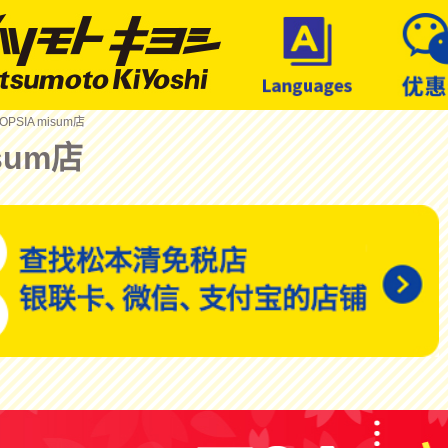
OPSIA misum店
isum店