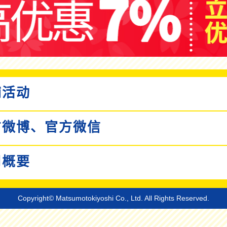
活动
微博、
官方微信
概要
Copyright© Matsumotokiyoshi Co., Ltd. All Rights Reserved.