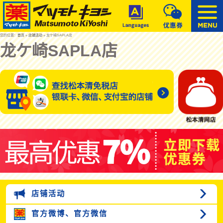
您的位置：
首页
»
店铺活动
» 龙ケ崎SAPLA店
龙ケ崎SAPLA店
店铺活动
官方微博、
官方微信