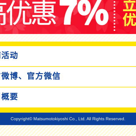
活动
微博、
官方微信
概要
Copyright© Matsumotokiyoshi Co., Ltd. All Rights Reserved.