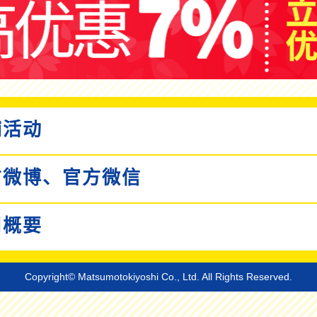
活动
微博、
官方微信
概要
Copyright© Matsumotokiyoshi Co., Ltd. All Rights Reserved.