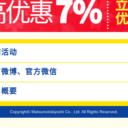
活动
微博、
官方微信
概要
Copyright© Matsumotokiyoshi Co., Ltd. All Rights Reserved.