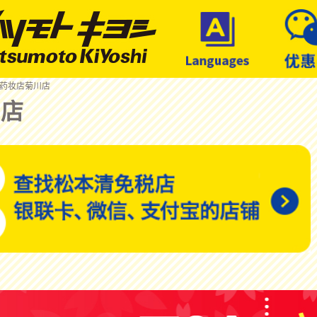
 药妆店菊川店
川店