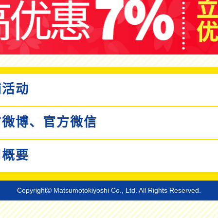
活动
微博、
官方微信
概要
Copyright© Matsumotokiyoshi Co., Ltd. All Rights Reserved.