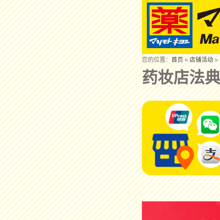
您的位置：
首页
»
店铺活动
»
药妆店法