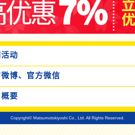
活动
微博、
官方微信
概要
Copyright© Matsumotokiyoshi Co., Ltd. All Rights Reserved.