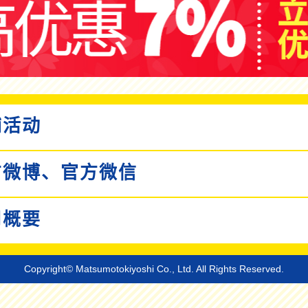
活动
微博、
官方微信
概要
Copyright© Matsumotokiyoshi Co., Ltd. All Rights Reserved.