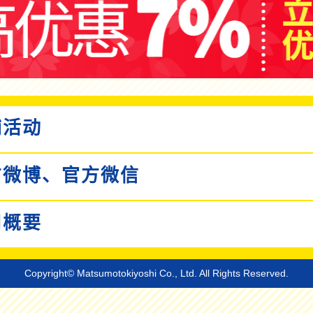
活动
微博、
官方微信
概要
Copyright© Matsumotokiyoshi Co., Ltd. All Rights Reserved.