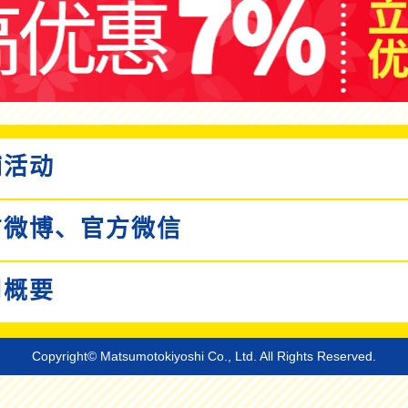
活动
微博、
官方微信
概要
Copyright© Matsumotokiyoshi Co., Ltd. All Rights Reserved.